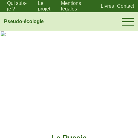
Qui suis-
Le
Mentions
Livres
Contact
je ?
projet
légales
Pseudo-écologie
La Russie